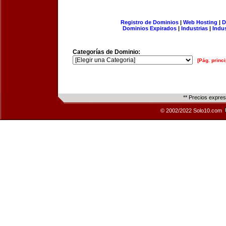
Registro de Dominios
|
Web Hosting
|
D
Dominios Expirados
|
Industrias
|
Indu
Categorías de Dominio:
[Pág. princi
** Precios expre
© 2002/2022 Solo10.com