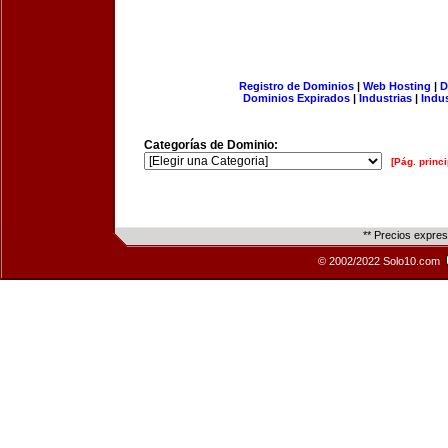
Registro de Dominios
|
Web Hosting
|
D
Dominios Expirados
|
Industrias
|
Indu
Categorías de Dominio:
[Pág. princi
** Precios expre
© 2002/2022 Solo10.com