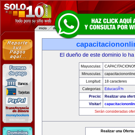
capacitaciononl
El dueño de este dominio lo ha
Mayusculas:
CAPACITACIONO
Minusculas:
capacitaciononlin
Longitud:
18 caracteres
Categorias:
EducaciÃ³n
Precio:
Realizar una ofert
Visitar!
capacitaciononli
Serán consideradas ofer
Realizar una Oferta