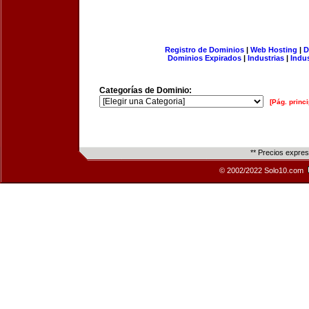
Registro de Dominios
|
Web Hosting
|
D
Dominios Expirados
|
Industrias
|
Indu
Categorías de Dominio:
[Pág. princi
** Precios expre
© 2002/2022 Solo10.com