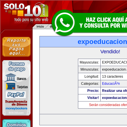
expoeducacio
Vendido!
Mayusculas:
EXPOEDUCAC
Minusculas:
expoeducacion
Longitud:
13 caracteres
Categorias:
EducaciÃ³n
Precio:
Realizar una of
Visitar!
expoeducacion
Serán consideradas ofer