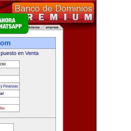
com
 puesto en Venta
COM
 y Finanzas
ta!
tas