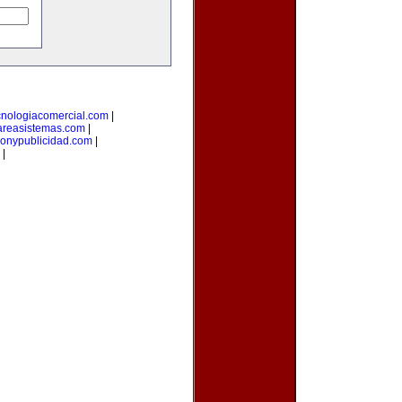
cnologiacomercial.com
|
areasistemas.com
|
onypublicidad.com
|
|