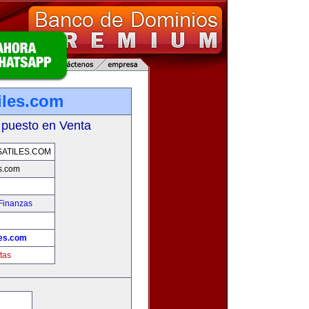
iles.com
 puesto en Venta
ATILES.COM
es.com
Finanzas
les.com
tas