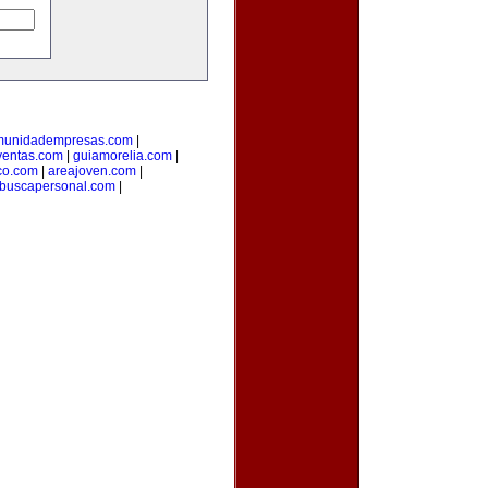
munidadempresas.com
|
ventas.com
|
guiamorelia.com
|
co.com
|
areajoven.com
|
buscapersonal.com
|