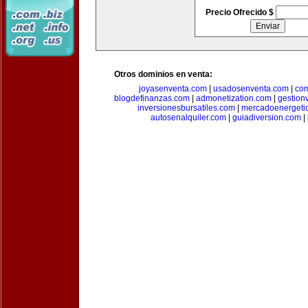
Precio Ofrecido $
Otros dominios en venta:
joyasenventa.com
|
usadosenventa.com
|
co
blogdefinanzas.com
|
admonetization.com
|
gestion
inversionesbursatiles.com
|
mercadoenergeti
autosenalquiler.com
|
guiadiversion.com
|