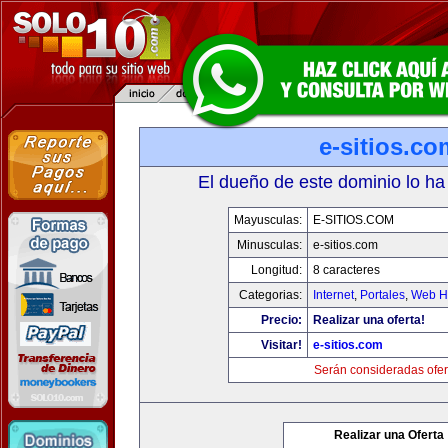
e-sitios.co
El dueño de este dominio lo ha
Mayusculas:
E-SITIOS.COM
Minusculas:
e-sitios.com
Longitud:
8 caracteres
Categorias:
Internet
,
Portales
,
Web Ho
Precio:
Realizar una oferta!
Visitar!
e-sitios.com
Serán consideradas ofer
Realizar una Oferta