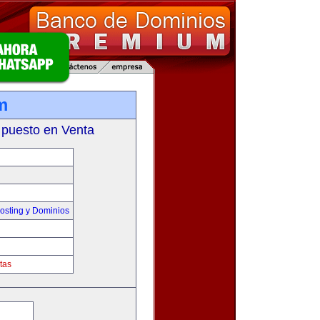
m
 puesto en Venta
sting y Dominios
tas