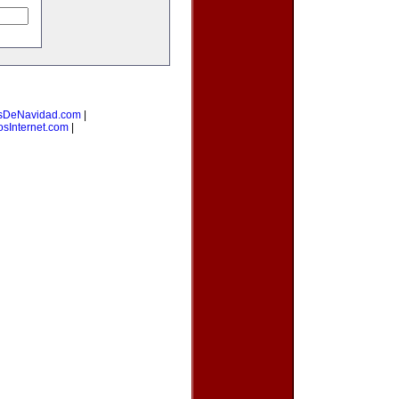
sDeNavidad.com
|
osInternet.com
|