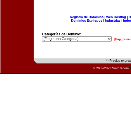
Registro de Dominios
|
Web Hosting
|
D
Dominios Expirados
|
Industrias
|
Indu
Categorías de Dominio:
[Pág. princi
** Precios expre
© 2002/2022 Solo10.com