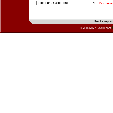
[Pág. princi
** Precios expre
© 2002/2022 Solo10.com