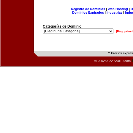
Registro de Dominios
|
Web Hosting
|
D
Dominios Expirados
|
Industrias
|
Indu
Categorías de Dominio:
[Pág. princi
** Precios expre
© 2002/2022 Solo10.com