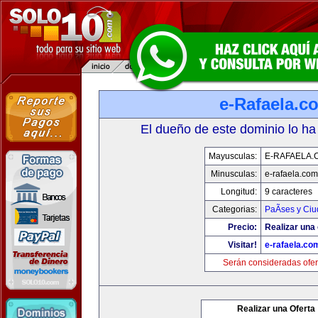
e-Rafaela.c
El dueño de este dominio lo ha
Mayusculas:
E-RAFAELA.
Minusculas:
e-rafaela.com
Longitud:
9 caracteres
Categorias:
PaÃ­ses y Ci
Precio:
Realizar una 
Visitar!
e-rafaela.co
Serán consideradas ofer
Realizar una Oferta