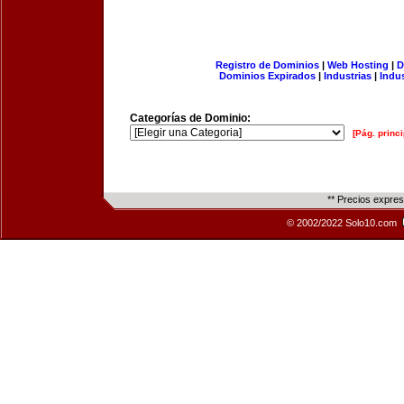
Registro de Dominios
|
Web Hosting
|
D
Dominios Expirados
|
Industrias
|
Indu
Categorías de Dominio:
[Pág. princi
** Precios expre
© 2002/2022 Solo10.com